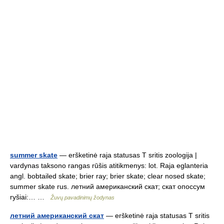
summer skate
— eršketinė raja statusas T sritis zoologija |
vardynas taksono rangas rūšis atitikmenys: lot. Raja eglanteria
angl. bobtailed skate; brier ray; brier skate; clear nosed skate;
summer skate rus. летний американский скат; скат опоссум
ryšiai:… …
Žuvų pavadinimų žodynas
летний американский скат
— eršketinė raja statusas T sritis