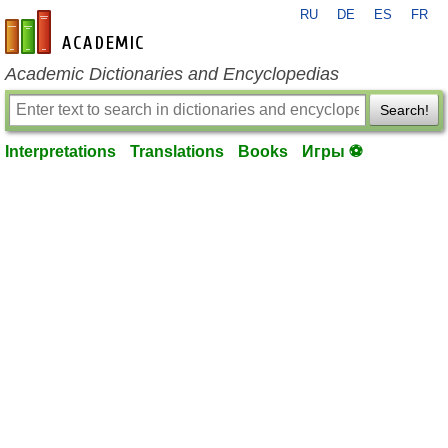
RU
DE
ES
FR
en-academic.com
Academic Dictionaries and Encyclopedias
Search!
Interpretations
Translations
Books
Игры ⚽