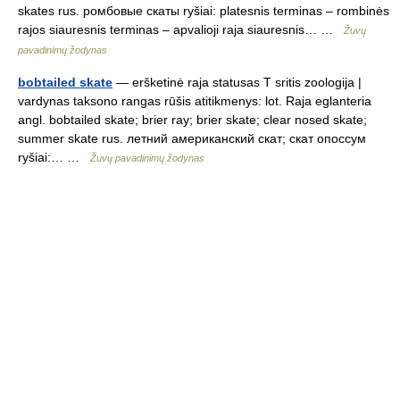
skates rus. ромбовые скаты ryšiai: platesnis terminas – rombinės
rajos siauresnis terminas – apvalioji raja siauresnis… …
Žuvų
pavadinimų žodynas
bobtailed skate
— eršketinė raja statusas T sritis zoologija |
vardynas taksono rangas rūšis atitikmenys: lot. Raja eglanteria
angl. bobtailed skate; brier ray; brier skate; clear nosed skate;
summer skate rus. летний американский скат; скат опоссум
ryšiai:… …
Žuvų pavadinimų žodynas