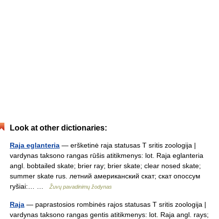
Look at other dictionaries:
Raja eglanteria
— eršketinė raja statusas T sritis zoologija |
vardynas taksono rangas rūšis atitikmenys: lot. Raja eglanteria
angl. bobtailed skate; brier ray; brier skate; clear nosed skate;
summer skate rus. летний американский скат; скат опоссум
ryšiai:… …
Žuvų pavadinimų žodynas
Raja
— paprastosios rombinės rajos statusas T sritis zoologija |
vardynas taksono rangas gentis atitikmenys: lot. Raja angl. rays;