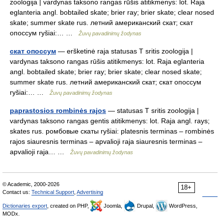
zoologija | vardynas taksono rangas rūšis atitikmenys: lot. Raja
eglanteria angl. bobtailed skate; brier ray; brier skate; clear nosed
skate; summer skate rus. летний американский скат; скат
опоссум ryšiai:… …
Žuvų pavadinimų žodynas
скат опоссум
— eršketinė raja statusas T sritis zoologija |
vardynas taksono rangas rūšis atitikmenys: lot. Raja eglanteria
angl. bobtailed skate; brier ray; brier skate; clear nosed skate;
summer skate rus. летний американский скат; скат опоссум
ryšiai:… …
Žuvų pavadinimų žodynas
paprastosios rombinės rajos
— statusas T sritis zoologija |
vardynas taksono rangas gentis atitikmenys: lot. Raja angl. rays;
skates rus. ромбовые скаты ryšiai: platesnis terminas – rombinės
rajos siauresnis terminas – apvalioji raja siauresnis terminas –
apvalioji raja… …
Žuvų pavadinimų žodynas
© Academic, 2000-2026
18+
Contact us:
Technical Support
,
Advertising
Dictionaries export
, created on PHP,
Joomla,
Drupal,
WordPress,
MODx.