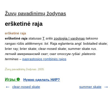
Žuvų pavadinimų žodynas
eršketinė raja
eršketinė raja
eršketinė
raja
statusas
T
sritis
zoologija | vardynas
taksono
rangas
rūšis
atitikmenys
:
lot.
Raja eglanteria
angl.
bobtailed skate;
brier ray; brier skate; clear-nosed skate; summer skate
rus.
летний американский скат; скат опоссум
ryšiai
:
platesnis
terminas
–
paprastosios rombinės rajos
Žuvų pavadinimų žodynas
.
2005
.
Игры ⚽
Нужно сделать НИР?
clear-nosed skate
summer skate